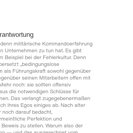
rantwortung
as denn militärische Kommandoerfahrung
in Unternehmen zu tun hat. Es gibt
m Beispiel bei der Fehlerkultur. Denn
übersetzt „bedingungslose
m als Führungskraft sowohl gegenüber
enüber seinen Mitarbeitern offen mit
hr noch: sie sollten offensiv
us die notwendigen Schlüsse für
nnen. Das verlangt zugegebenermaßen
ch ihres Egos einiges ab. Nach alter
r noch darauf bedacht,
meintliche Perfektion und
 Beweis zu stellen. Warum also der
ung — und das ausgerechnet vom