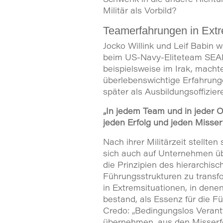
Militär als Vorbild?
Teamerfahrungen in Ext
Jocko Willink und Leif Babin
beim US-Navy-Eliteteam SEAL
beispielsweise im Irak, macht
überlebenswichtige Erfahrung
später als Ausbildungsoffiziere
„In jedem Team und in jeder O
jeden Erfolg und jeden Misser
Nach ihrer Militärzeit stellten
sich auch auf Unternehmen üb
die Prinzipien des hierarchisc
Führungsstrukturen zu transfo
in Extremsituationen, in dene
bestand, als Essenz für die Füh
Credo: „Bedingungslos Verant
übernehmen, aus den Misserfo