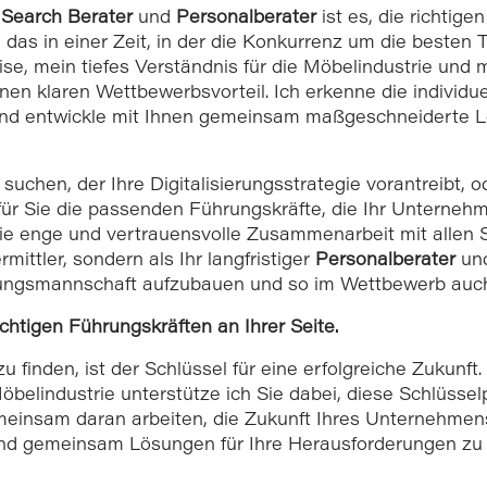
 Search Berater
und
Personalberater
ist es, die richtige
as in einer Zeit, in der die Konkurrenz um die besten Tal
e, mein tiefes Verständnis für die Möbelindustrie und
inen klaren Wettbewerbsvorteil. Ich erkenne die individu
 und entwickle mit Ihnen gemeinsam maßgeschneiderte Lö
suchen, der Ihre Digitalisierungsstrategie vorantreibt,
 für Sie die passenden Führungskräfte, die Ihr Unternehm
 die enge und vertrauensvolle Zusammenarbeit mit allen
mittler, sondern als Ihr langfristiger
Personalberater
und
hrungsmannschaft aufzubauen und so im Wettbewerb auch
ichtigen Führungskräften an Ihrer Seite.
u finden, ist der Schlüssel für eine erfolgreiche Zukunft
öbelindustrie unterstütze ich Sie dabei, diese Schlüssel
einsam daran arbeiten, die Zukunft Ihres Unternehmens 
und gemeinsam Lösungen für Ihre Herausforderungen zu 