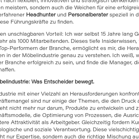
t nach flexiblen, innovativen und strategisch denkenden
en meistern, sondern auch die Weichen für eine erfolgreic
 erfahrener
Headhunter
und
Personalberater
speziell in 
se Führungskräfte zu finden.
n unschlagbaren Vorteil: Ich war selbst 15 Jahre lang 
hr als 1000 Mitarbeitenden. Dieses tiefe Insiderwissen
op-Performern der Branche, ermöglicht es mir, die Her
n in der Möbelindustrie genau zu verstehen. Ich weiß
rer Branche erfolgreich zu sein, und finde die Manager,
affen.
elindustrie: Was Entscheider bewegt.
dustrie mit einer Vielzahl an Herausforderungen konfronti
kräftemangel sind nur einige der Themen, die den Druc
eht nicht mehr nur darum, Produkte zu entwickeln und z
äftsmodelle, die Optimierung von Prozessen, die Ausri
itere Attraktivität als Arbeitgeber. Gleichzeitig fordern 
ologische und soziale Verantwortung. Diese vielschicht
ht nur Expertise, sondern auch die richtige Mischung au