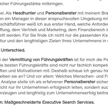
icher Führungsstärke mitbringen.
el. Als
Headhunter
und
Personalberater
mit meinem Bra
äten ein Manager in dieser anspruchsvollen Umgebung m
eschäftsführer weiß ich aus erster Hand, welche Anford
ffung, dem Vertrieb und Marketing, dem Finanzbereich in
llt werden. Für Sie finde ich nicht nur die passenden K
ltur und den langfristigen Zielen Ihres Unternehmens in
 Unterschied.
i der
Vermittlung von Führungskräften
ist für mich die P
 besten Führungskräfte sind nicht nur fachlich kompete
aften und Motivationen mit. Deshalb schaue ich genau 
eiben sie an? Und vor allem: Welches Menschen- und Fü
Analyse stelle ich als erfahrener
Personalberater
sicher
icht nur Ihr Unternehmen erfolgreich leiten, sondern auc
rzeugen und langfristig zum Unternehmenserfolg beitra
n: Maßgeschneiderte Executive Search Services.