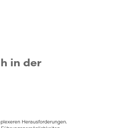
 Search Möbelindustrie
h in der
plexeren Herausforderungen.